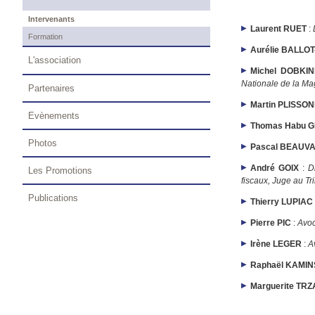
Intervenants
Laurent RUET
:
Formation
Aurélie BALLO
L'association
Michel DOBKI
Nationale de la Ma
Partenaires
Martin PLISSO
Evènements
Thomas Habu 
Photos
Pascal BEAUVA
André GOIX
:
D
Les Promotions
fiscaux, Juge au T
Publications
Thierry LUPIAC
Pierre PIC
:
Avoc
Irène LEGER
:
A
Raphaël KAMI
Marguerite T