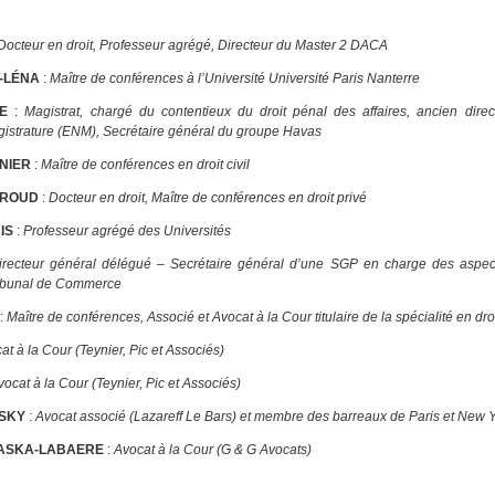
Docteur en droit, Professeur agrégé, Directeur du Master 2 DACA
T-LÉNA
:
Maître de conférences à l’Université Université Paris Nanterre
NE
:
Magistrat, chargé du contentieux du droit pénal des affaires, ancien direc
gistrature (ENM), Secrétaire général du groupe Havas
NNIER
:
Maître de conférences en droit civil
GROUD
:
Docteur en droit, Maître de conférences en droit privé
IS
:
Professeur agrégé des Universités
irecteur général délégué – Secrétaire général d’une SGP en charge des aspect
ribunal de Commerce
:
Maître de conférences, Associé et Avocat à la Cour titulaire de la spécialité en dr
at à la Cour (Teynier, Pic et Associés)
vocat à la Cour (Teynier, Pic et Associés)
NSKY
:
Avocat associé (Lazareff Le Bars) et membre des barreaux de Paris et New 
RZASKA-LABAERE
:
Avocat à la Cour (G & G Avocats)