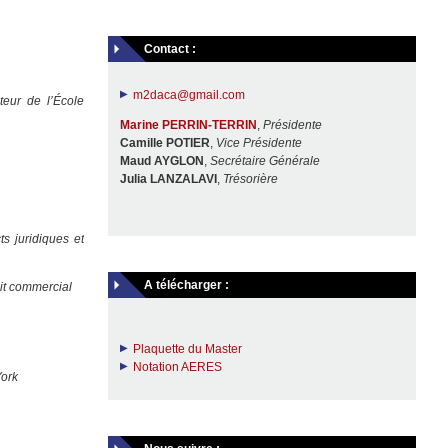
Contact :
m2daca@gmail.com
teur de l’École
Marine
PERRIN-TERRIN
,
Présidente
Camille POTIER
,
Vice Présidente
Maud AYGLON
,
Secrétaire Générale
Julia LANZALAVI
,
Trésorière
s juridiques et
A télécharger :
oit commercial
Plaquette du Master
Notation AERES
York